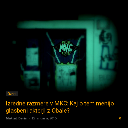
Članki
Izredne razmere v MKC: Kaj o tem menijo
glasbeni akterji z Obale?
Matjaž Derin
-
15 januarja, 2015
0