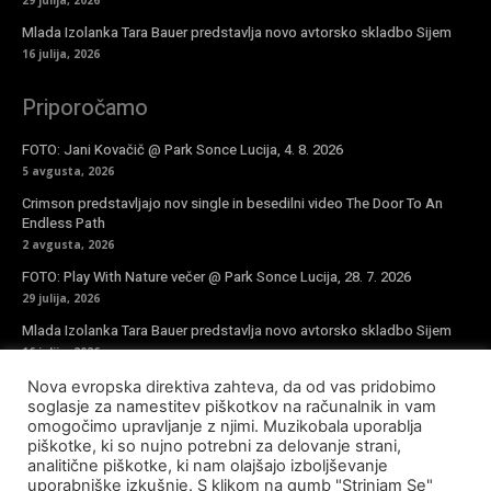
Mlada Izolanka Tara Bauer predstavlja novo avtorsko skladbo Sijem
16 julija, 2026
Priporočamo
FOTO: Jani Kovačič @ Park Sonce Lucija, 4. 8. 2026
5 avgusta, 2026
Crimson predstavljajo nov single in besedilni video The Door To An
Endless Path
2 avgusta, 2026
FOTO: Play With Nature večer @ Park Sonce Lucija, 28. 7. 2026
29 julija, 2026
Mlada Izolanka Tara Bauer predstavlja novo avtorsko skladbo Sijem
16 julija, 2026
Nova evropska direktiva zahteva, da od vas pridobimo
Vpiši se v novičke
soglasje za namestitev piškotkov na računalnik in vam
omogočimo upravljanje z njimi. Muzikobala uporablja
piškotke, ki so nujno potrebni za delovanje strani,
analitične piškotke, ki nam olajšajo izboljševanje
uporabniške izkušnje. S klikom na gumb "Strinjam Se"