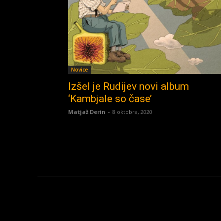
Novice
Izšel je Rudijev novi album
‘Kambjale so čase’
Matjaž Derin
-
8 oktobra, 2020