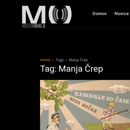
Domov
Novice
Home
Tags
Manja Črep
Tag: Manja Črep