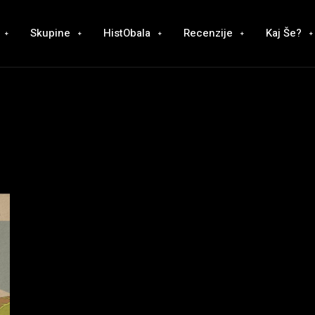
Skupine
HistObala
Recenzije
Kaj Še?