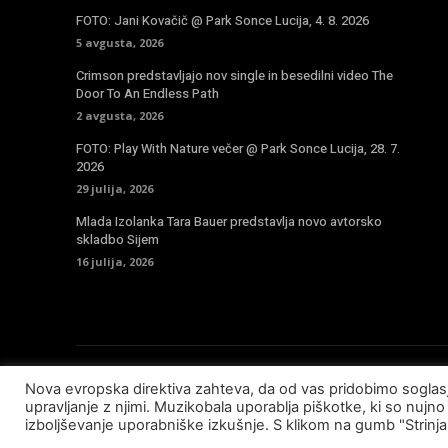
FOTO: Jani Kovačič @ Park Sonce Lucija, 4. 8. 2026
5 avgusta, 2026
Crimson predstavljajo nov single in besedilni video The
Door To An Endless Path
2 avgusta, 2026
FOTO: Play With Nature večer @ Park Sonce Lucija, 28. 7.
2026
29 julija, 2026
Mlada Izolanka Tara Bauer predstavlja novo avtorsko
skladbo Sijem
16 julija, 2026
Nova evropska direktiva zahteva, da od vas pridobimo sogla
© Copyright - Muzikobala 2023 - Created by
Baleynet
upravljanje z njimi. Muzikobala uporablja piškotke, ki so nujno 
izboljševanje uporabniške izkušnje. S klikom na gumb "Strinj