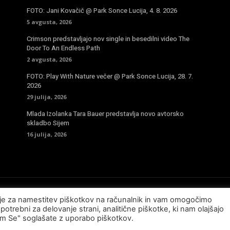
FOTO: Jani Kovačič @ Park Sonce Lucija, 4. 8. 2026
5 avgusta, 2026
Crimson predstavljajo nov single in besedilni video The
Door To An Endless Path
2 avgusta, 2026
FOTO: Play With Nature večer @ Park Sonce Lucija, 28. 7.
2026
29 julija, 2026
Mlada Izolanka Tara Bauer predstavlja novo avtorsko
skladbo Sijem
16 julija, 2026
sje za namestitev piškotkov na računalnik in vam omogočimo
potrebni za delovanje strani, analitične piškotke, ki nam olajšajo
am Se" soglašate z uporabo piškotkov.