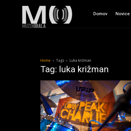
Domov
Novice
Home
Tags
Luka križman
Tag: luka križman