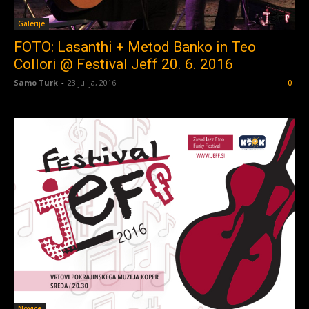
Galerije
FOTO: Lasanthi + Metod Banko in Teo
Collori @ Festival Jeff 20. 6. 2016
Samo Turk
-
23 julija, 2016
0
Novice