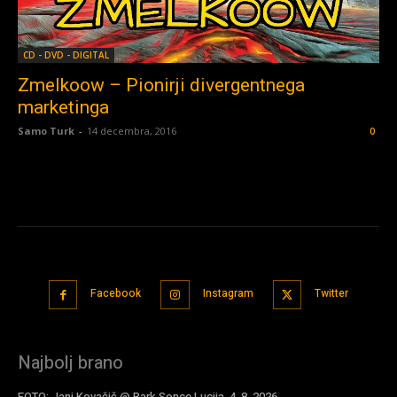
CD - DVD - DIGITAL
Zmelkoow – Pionirji divergentnega
marketinga
Samo Turk
-
14 decembra, 2016
0
Facebook
Instagram
Twitter
Najbolj brano
FOTO: Jani Kovačič @ Park Sonce Lucija, 4. 8. 2026