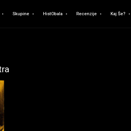
Skupine
HistObala
Recenzije
Kaj Še?
tra