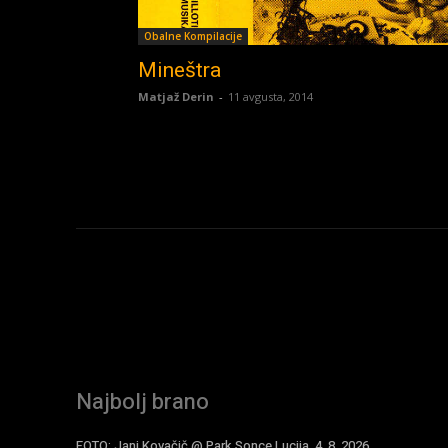
Obalne Kompilacije
Mineštra
Matjaž Derin
-
11 avgusta, 2014
Najbolj brano
FOTO: Jani Kovačič @ Park Sonce Lucija, 4. 8. 2026