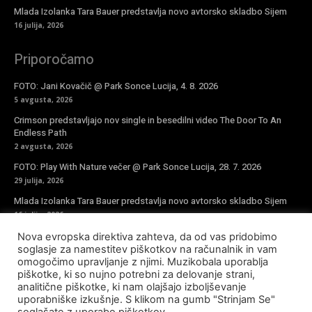
Mlada Izolanka Tara Bauer predstavlja novo avtorsko skladbo Sijem
16 julija, 2026
Priporočamo
FOTO: Jani Kovačič @ Park Sonce Lucija, 4. 8. 2026
5 avgusta, 2026
Crimson predstavljajo nov single in besedilni video The Door To An
Endless Path
2 avgusta, 2026
FOTO: Play With Nature večer @ Park Sonce Lucija, 28. 7. 2026
29 julija, 2026
Mlada Izolanka Tara Bauer predstavlja novo avtorsko skladbo Sijem
16 julija, 2026
Nova evropska direktiva zahteva, da od vas pridobimo
Vpiši se v novičke
soglasje za namestitev piškotkov na računalnik in vam
omogočimo upravljanje z njimi. Muzikobala uporablja
piškotke, ki so nujno potrebni za delovanje strani,
analitične piškotke, ki nam olajšajo izboljševanje
uporabniške izkušnje. S klikom na gumb "Strinjam Se"