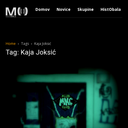
Domov
Novice
Skupine
HistObala
Home
Tags
Kaja Joksić
Tag: Kaja Joksić