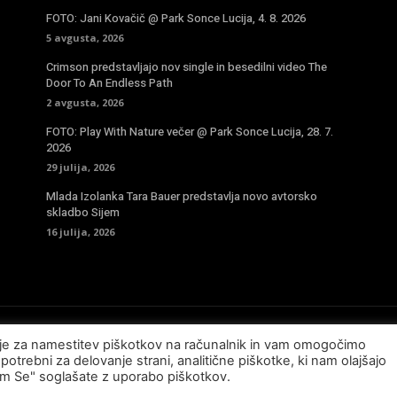
FOTO: Jani Kovačič @ Park Sonce Lucija, 4. 8. 2026
5 avgusta, 2026
Crimson predstavljajo nov single in besedilni video The
Door To An Endless Path
2 avgusta, 2026
FOTO: Play With Nature večer @ Park Sonce Lucija, 28. 7.
2026
29 julija, 2026
Mlada Izolanka Tara Bauer predstavlja novo avtorsko
skladbo Sijem
16 julija, 2026
sje za namestitev piškotkov na računalnik in vam omogočimo
potrebni za delovanje strani, analitične piškotke, ki nam olajšajo
am Se" soglašate z uporabo piškotkov.