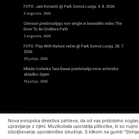
FOTO: Jani Kovačič @ Park Sonce Lucija, 4. 8. 2026
5 avgusta, 2026
Crimson predstavljajo nov single in besedilni video The
Door To An Endless Path
2 avgusta, 2026
FOTO: Play With Nature večer @ Park Sonce Lucija, 28. 7.
2026
29 julija, 2026
Mlada Izolanka Tara Bauer predstavlja novo avtorsko
skladbo Sijem
16 julija, 2026
Nova evropska direktiva zahteva, da od vas pridobimo sogla
© Copyright - Muzikobala 2023 - Created by
Baleynet
upravljanje z njimi. Muzikobala uporablja piškotke, ki so nujno 
izboljševanje uporabniške izkušnje. S klikom na gumb "Strinj