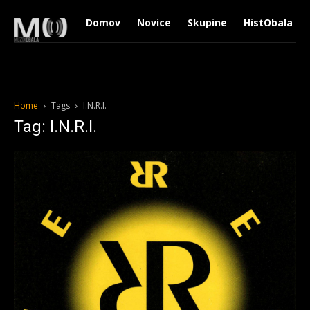
Domov
Novice
Skupine
HistObala
Home
Tags
I.N.R.I.
Tag: I.N.R.I.