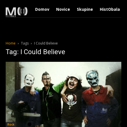
Domov
Novice
Skupine
HistObala
Home
Tags
I Could Believe
Tag: I Could Believe
Rock