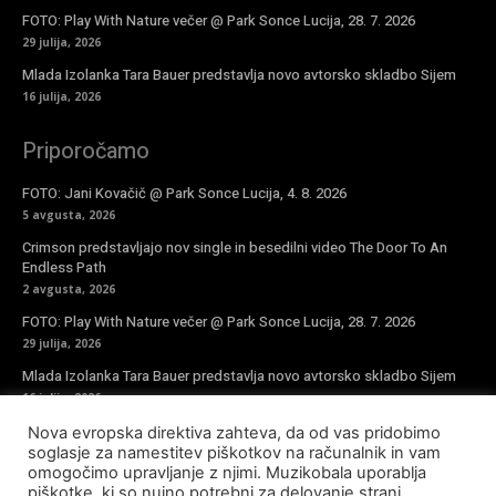
FOTO: Play With Nature večer @ Park Sonce Lucija, 28. 7. 2026
29 julija, 2026
Mlada Izolanka Tara Bauer predstavlja novo avtorsko skladbo Sijem
16 julija, 2026
Priporočamo
FOTO: Jani Kovačič @ Park Sonce Lucija, 4. 8. 2026
5 avgusta, 2026
Crimson predstavljajo nov single in besedilni video The Door To An
Endless Path
2 avgusta, 2026
FOTO: Play With Nature večer @ Park Sonce Lucija, 28. 7. 2026
29 julija, 2026
Mlada Izolanka Tara Bauer predstavlja novo avtorsko skladbo Sijem
16 julija, 2026
Nova evropska direktiva zahteva, da od vas pridobimo
Vpiši se v novičke
soglasje za namestitev piškotkov na računalnik in vam
omogočimo upravljanje z njimi. Muzikobala uporablja
piškotke, ki so nujno potrebni za delovanje strani,