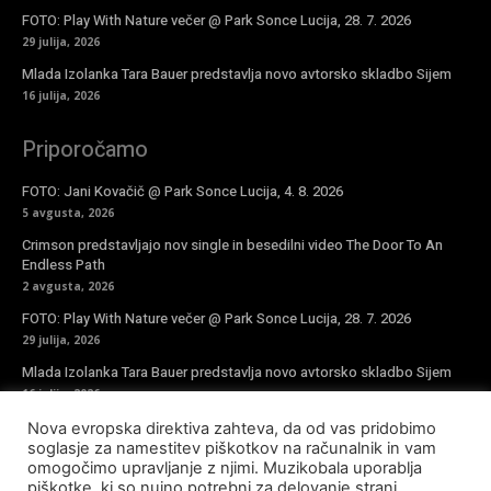
FOTO: Play With Nature večer @ Park Sonce Lucija, 28. 7. 2026
29 julija, 2026
Mlada Izolanka Tara Bauer predstavlja novo avtorsko skladbo Sijem
16 julija, 2026
Priporočamo
FOTO: Jani Kovačič @ Park Sonce Lucija, 4. 8. 2026
5 avgusta, 2026
Crimson predstavljajo nov single in besedilni video The Door To An
Endless Path
2 avgusta, 2026
FOTO: Play With Nature večer @ Park Sonce Lucija, 28. 7. 2026
29 julija, 2026
Mlada Izolanka Tara Bauer predstavlja novo avtorsko skladbo Sijem
16 julija, 2026
Nova evropska direktiva zahteva, da od vas pridobimo
Vpiši se v novičke
soglasje za namestitev piškotkov na računalnik in vam
omogočimo upravljanje z njimi. Muzikobala uporablja
piškotke, ki so nujno potrebni za delovanje strani,