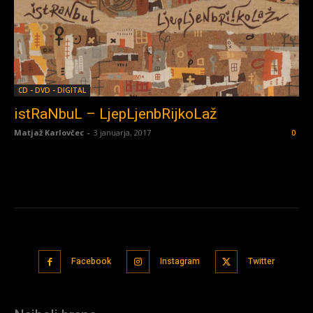
CD - DVD - DIGITAL
istRaNbuL – LjepLjenbRijkoLaž
Matjaž Karlovčec
-
3 januarja, 2017
0
Facebook
Instagram
Twitter