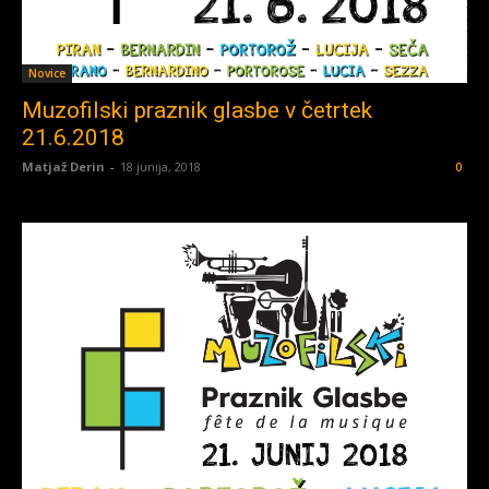
Novice
Muzofilski praznik glasbe v četrtek
21.6.2018
Matjaž Derin
-
18 junija, 2018
0