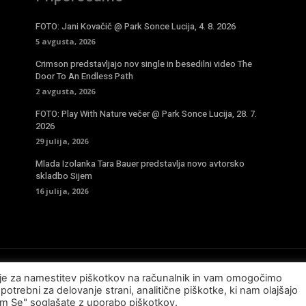
FOTO: Jani Kovačič @ Park Sonce Lucija, 4. 8. 2026
5 avgusta, 2026
Crimson predstavljajo nov single in besedilni video The
Door To An Endless Path
2 avgusta, 2026
FOTO: Play With Nature večer @ Park Sonce Lucija, 28. 7.
2026
29 julija, 2026
Mlada Izolanka Tara Bauer predstavlja novo avtorsko
skladbo Sijem
16 julija, 2026
sje za namestitev piškotkov na računalnik in vam omogočimo
potrebni za delovanje strani, analitične piškotke, ki nam olajšajo
am Se" soglašate z uporabo piškotkov.