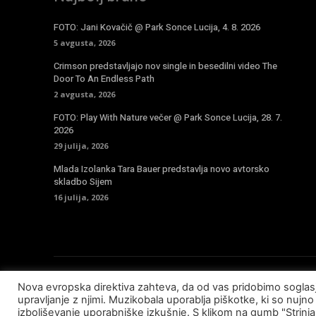
FOTO: Jani Kovačič @ Park Sonce Lucija, 4. 8. 2026
5 avgusta, 2026
Crimson predstavljajo nov single in besedilni video The
Door To An Endless Path
2 avgusta, 2026
FOTO: Play With Nature večer @ Park Sonce Lucija, 28. 7.
2026
29 julija, 2026
Mlada Izolanka Tara Bauer predstavlja novo avtorsko
skladbo Sijem
16 julija, 2026
Nova evropska direktiva zahteva, da od vas pridobimo sogla
© Copyright - Muzikobala 2023 - Created by
Baleynet
upravljanje z njimi. Muzikobala uporablja piškotke, ki so nujno 
izboljševanje uporabniške izkušnje. S klikom na gumb "Strinj