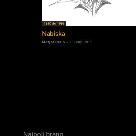
1990 do 1999
Nabiska
Matjaž Derin
-
11 junija, 2013
Najbolj brano