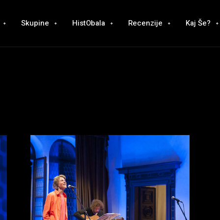
Skupine
HistObala
Recenzije
Kaj Še?