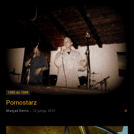
1990 do 1999
Pornostarz
Matjaž Derin
-
12 junija, 2013
0