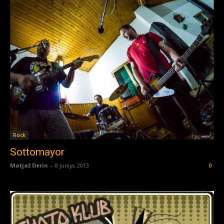
Rock
Sottomayor
Matjaž Derin
-
8 junija, 2013
0