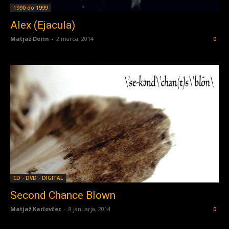
1990 do 1999
Alex (Ejacula)
Matjaž Derin
-
2 marca, 2014
0
CD - DVD - DIGITAL
Second Chance Blown
Matjaž Karlovčec
-
8 januarja, 2014
0