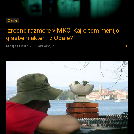
Članki
Izredne razmere v MKC: Kaj o tem menijo
glasbeni akterji z Obale?
Matjaž Derin
-
15 januarja, 2015
0