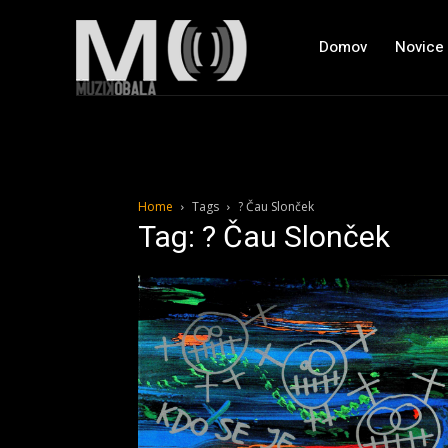
Domov
Novice
Home
Tags
? Čau Slonček
Tag: ? Čau Slonček