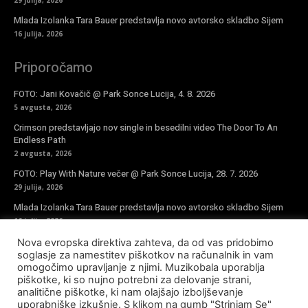
Mlada Izolanka Tara Bauer predstavlja novo avtorsko skladbo Sijem
16 julija, 2026
Priporočamo
FOTO: Jani Kovačič @ Park Sonce Lucija, 4. 8. 2026
5 avgusta, 2026
Crimson predstavljajo nov single in besedilni video The Door To An
Endless Path
2 avgusta, 2026
FOTO: Play With Nature večer @ Park Sonce Lucija, 28. 7. 2026
29 julija, 2026
Mlada Izolanka Tara Bauer predstavlja novo avtorsko skladbo Sijem
16 julija, 2026
Nova evropska direktiva zahteva, da od vas pridobimo
Vpiši se v novičke
soglasje za namestitev piškotkov na računalnik in vam
omogočimo upravljanje z njimi. Muzikobala uporablja
piškotke, ki so nujno potrebni za delovanje strani,
analitične piškotke, ki nam olajšajo izboljševanje
uporabniške izkušnje. S klikom na gumb "Strinjam Se"