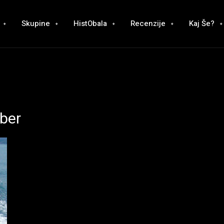
Skupine
HistObala
Recenzije
Kaj Še?
aber