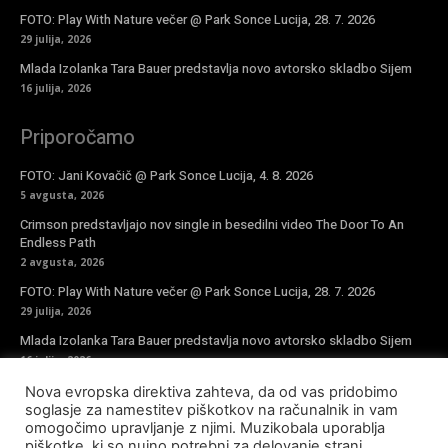
FOTO: Play With Nature večer @ Park Sonce Lucija, 28. 7. 2026
29 julija, 2026
Mlada Izolanka Tara Bauer predstavlja novo avtorsko skladbo Sijem
16 julija, 2026
Priporočamo
FOTO: Jani Kovačič @ Park Sonce Lucija, 4. 8. 2026
5 avgusta, 2026
Crimson predstavljajo nov single in besedilni video The Door To An
Endless Path
2 avgusta, 2026
FOTO: Play With Nature večer @ Park Sonce Lucija, 28. 7. 2026
29 julija, 2026
Mlada Izolanka Tara Bauer predstavlja novo avtorsko skladbo Sijem
16 julija, 2026
Nova evropska direktiva zahteva, da od vas pridobimo
Vpiši se v novičke
soglasje za namestitev piškotkov na računalnik in vam
omogočimo upravljanje z njimi. Muzikobala uporablja
piškotke, ki so nujno potrebni za delovanje strani,