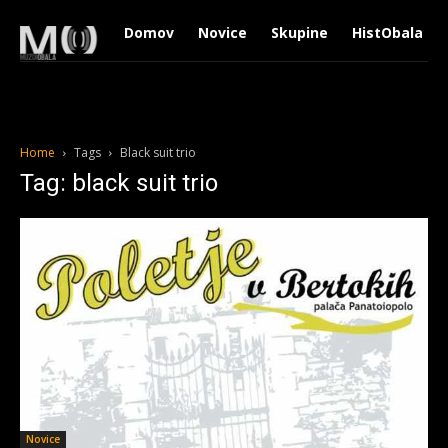
Domov
Novice
Skupine
HistObala
Home
Tags
Black suit trio
Tag: black suit trio
Novice