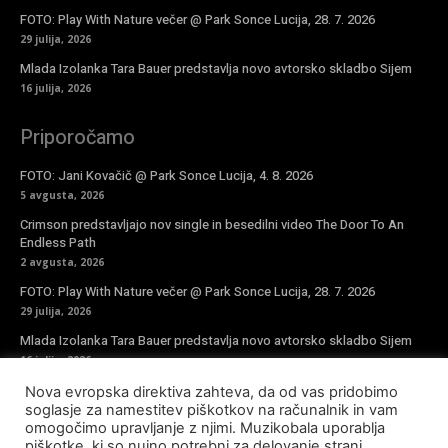
FOTO: Play With Nature večer @ Park Sonce Lucija, 28. 7. 2026
29 julija, 2026
Mlada Izolanka Tara Bauer predstavlja novo avtorsko skladbo Sijem
16 julija, 2026
Priporočamo
FOTO: Jani Kovačič @ Park Sonce Lucija, 4. 8. 2026
5 avgusta, 2026
Crimson predstavljajo nov single in besedilni video The Door To An
Endless Path
2 avgusta, 2026
FOTO: Play With Nature večer @ Park Sonce Lucija, 28. 7. 2026
29 julija, 2026
Mlada Izolanka Tara Bauer predstavlja novo avtorsko skladbo Sijem
16 julija, 2026
Nova evropska direktiva zahteva, da od vas pridobimo
Vpiši se v novičke
soglasje za namestitev piškotkov na računalnik in vam
omogočimo upravljanje z njimi. Muzikobala uporablja
piškotke, ki so nujno potrebni za delovanje strani,