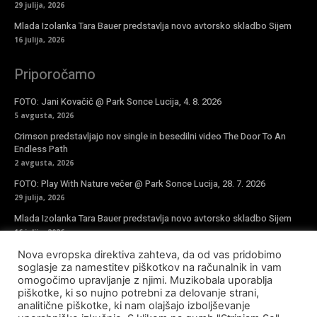
29 julija, 2026
Mlada Izolanka Tara Bauer predstavlja novo avtorsko skladbo Sijem
16 julija, 2026
Priporočamo
FOTO: Jani Kovačič @ Park Sonce Lucija, 4. 8. 2026
5 avgusta, 2026
Crimson predstavljajo nov single in besedilni video The Door To An
Endless Path
2 avgusta, 2026
FOTO: Play With Nature večer @ Park Sonce Lucija, 28. 7. 2026
29 julija, 2026
Mlada Izolanka Tara Bauer predstavlja novo avtorsko skladbo Sijem
16 julija, 2026
Nova evropska direktiva zahteva, da od vas pridobimo
Vpiši se v novičke
soglasje za namestitev piškotkov na računalnik in vam
omogočimo upravljanje z njimi. Muzikobala uporablja
piškotke, ki so nujno potrebni za delovanje strani,
analitične piškotke, ki nam olajšajo izboljševanje