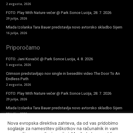
2 avgusta, 2026
FOTO: Play With Nature večer @ Park Sonce Lucija, 28. 7. 2026
29 julija, 2026
Mlada Izolanka Tara Bauer predstavlja novo avtorsko skladbo Sijem
16 julija, 2026
Priporočamo
FOTO: Jani Kovačič @ Park Sonce Lucija, 4. 8. 2026
5 avgusta, 2026
Crimson predstavljajo nov single in besedilni video The Door To An
Endless Path
2 avgusta, 2026
FOTO: Play With Nature večer @ Park Sonce Lucija, 28. 7. 2026
29 julija, 2026
Mlada Izolanka Tara Bauer predstavlja novo avtorsko skladbo Sijem
16 julija, 2026
Nova evropska direktiva zahteva, da od vas pridobimo
Vpiši se v novičke
soglasje za namestitev piškotkov na računalnik in vam