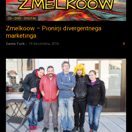
CD - DVD - DIGITAL
Zmelkoow – Pionirji divergentnega
marketinga
Samo Turk
-
14 decembra, 2016
0