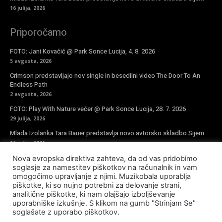
16 julija, 2026
Priporočamo
FOTO: Jani Kovačič @ Park Sonce Lucija, 4. 8. 2026
5 avgusta, 2026
Crimson predstavljajo nov single in besedilni video The Door To An
Endless Path
2 avgusta, 2026
FOTO: Play With Nature večer @ Park Sonce Lucija, 28. 7. 2026
29 julija, 2026
Mlada Izolanka Tara Bauer predstavlja novo avtorsko skladbo Sijem
16 julija, 2026
Nova evropska direktiva zahteva, da od vas pridobimo
Vpiši se v novičke
soglasje za namestitev piškotkov na računalnik in vam
omogočimo upravljanje z njimi. Muzikobala uporablja
piškotke, ki so nujno potrebni za delovanje strani,
analitične piškotke, ki nam olajšajo izboljševanje
uporabniške izkušnje. S klikom na gumb "Strinjam Se"
soglašate z uporabo piškotkov.