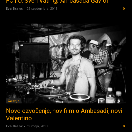
FOTO: Sven Väth @ Ambasada Gavioli
Eva Branc
-
25 septembra, 2013
0
Galerije
Novo ozvočenje, nov film o Ambasadi, novi
Valentino
Eva Branc
-
19 maja, 2013
0