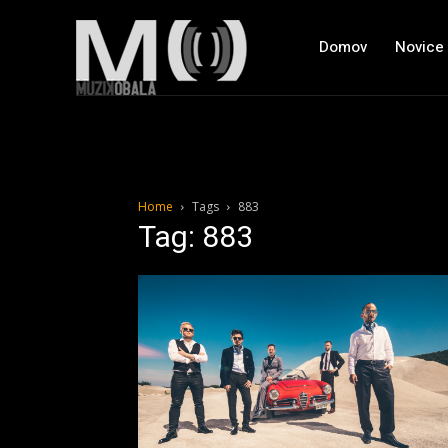
Domov
Novice
Home
Tags
883
Tag: 883