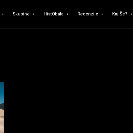
Skupine
HistObala
Recenzije
Kaj Še?