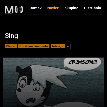
Domov
Novice
Skupine
HistObala
Singl
Članki
Glasbena Limonada
Intervju