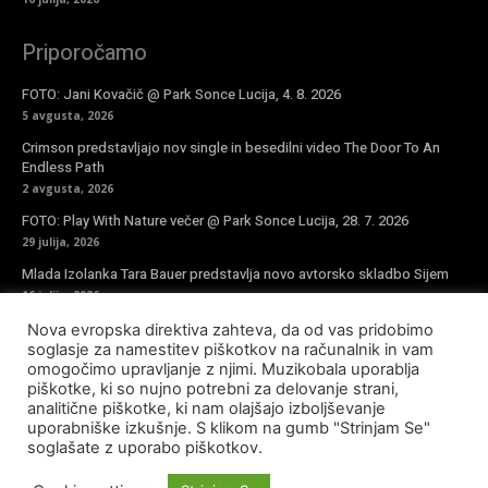
Priporočamo
FOTO: Jani Kovačič @ Park Sonce Lucija, 4. 8. 2026
5 avgusta, 2026
Crimson predstavljajo nov single in besedilni video The Door To An
Endless Path
2 avgusta, 2026
FOTO: Play With Nature večer @ Park Sonce Lucija, 28. 7. 2026
29 julija, 2026
Mlada Izolanka Tara Bauer predstavlja novo avtorsko skladbo Sijem
16 julija, 2026
Nova evropska direktiva zahteva, da od vas pridobimo
Vpiši se v novičke
soglasje za namestitev piškotkov na računalnik in vam
omogočimo upravljanje z njimi. Muzikobala uporablja
piškotke, ki so nujno potrebni za delovanje strani,
analitične piškotke, ki nam olajšajo izboljševanje
uporabniške izkušnje. S klikom na gumb "Strinjam Se"
soglašate z uporabo piškotkov.
© Copyright - Muzikobala 2023 - Created by
Baleynet