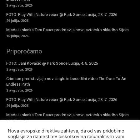
2 avgusta, 2026
FOTO: Play With Nature večer @ Park Sonce Lucija, 28. 7. 2026
29 julija, 2026
Mlada Izolanka Tara Bauer predstavlja novo avtorsko skladbo Sijem
16 julija, 2026
Priporočamo
FOTO: Jani Kovačič @ Park Sonce Lucija, 4. 8. 2026
5 avgusta, 2026
Crimson predstavljajo nov single in besedilni video The Door To An
Endless Path
2 avgusta, 2026
FOTO: Play With Nature večer @ Park Sonce Lucija, 28. 7. 2026
29 julija, 2026
Mlada Izolanka Tara Bauer predstavlja novo avtorsko skladbo Sijem
16 julija, 2026
Nova evropska direktiva zahteva, da od vas pridobimo
Vpiši se v novičke
soglasje za namestitev piškotkov na računalnik in vam