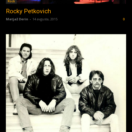
Rock
Rocky Petkovich
Matjaž Derin
-
14 avgusta, 2015
0