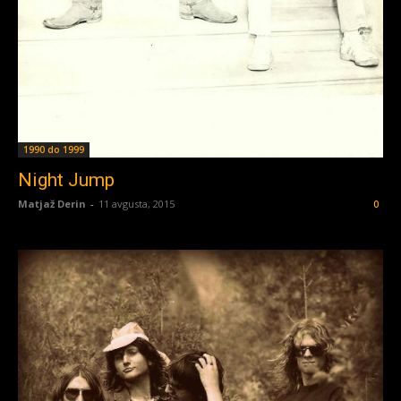
1990 do 1999
Night Jump
Matjaž Derin
-
11 avgusta, 2015
0