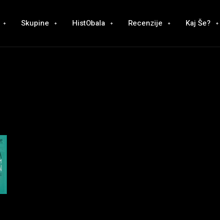
Skupine
HistObala
Recenzije
Kaj Še?