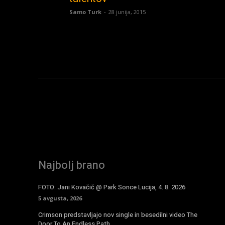
Samo Turk
-
28 junija, 2015
Najbolj brano
FOTO: Jani Kovačič @ Park Sonce Lucija, 4. 8. 2026
5 avgusta, 2026
Crimson predstavljajo nov single in besedilni video The
Door To An Endless Path