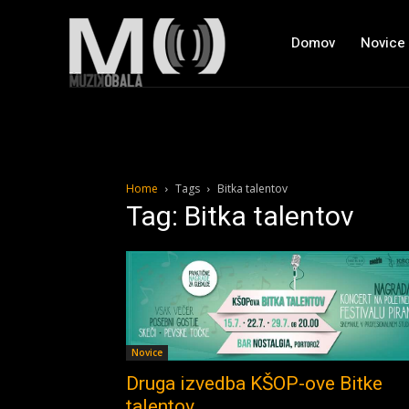
Domov
Novice
Home
Tags
Bitka talentov
Tag: Bitka talentov
Novice
Druga izvedba KŠOP-ove Bitke
talentov